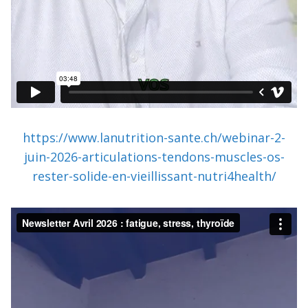
https://www.lanutrition-sante.ch/webinar-2-
juin-2026-articulations-tendons-muscles-os-
rester-solide-en-vieillissant-nutri4health/