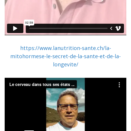
https://www.lanutrition-sante.ch/la-
mitohormese-le-secret-de-la-sante-et-de-la-
longevite/