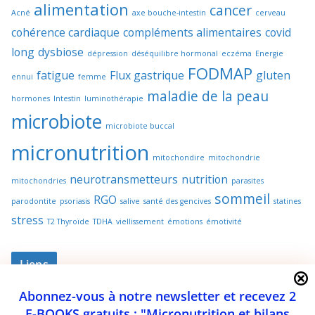
alimentation
cancer
Acné
axe bouche-intestin
cerveau
cohérence cardiaque
compléments alimentaires
covid
long
dysbiose
dépression
déséquilibre hormonal
eczéma
Energie
FODMAP
fatigue
Flux gastrique
gluten
ennui
femme
maladie de la peau
hormones
Intestin
luminothérapie
microbiote
microbiote buccal
micronutrition
mitochondire
mitochondrie
neurotransmetteurs
nutrition
mitochondries
parasites
sommeil
RGO
parodontite
psoriasis
salive
santé des gencives
statines
stress
T2 Thyroïde
TDHA
viellissement
émotions
émotivité
Liens
Abonnez-vous à notre newsletter et recevez 2
Karine Lagoutte
Thérapeute Nutritioniste
E-BOOKS gratuits : "Micronutrition et bilans