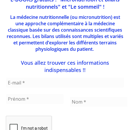
formée à mon approche et avec qui je collabore
nutritionnels" et "Le sommeil" !
depuis plus de 15 ans.
La médecine nutritionnelle (ou micronutrition) est
La nutrition.fr
Nutrition et santé naturelle :
une approche complémentaire à la médecine
l’information indépendante basée sur la science
classique basée sur des connaissances scientifiques
reconnues. Les bilans utilisés sont multiples et variés
Le Manuel MSD pour le grand public
Le Manuel
et permettent d’explorer les différents terrains
MSD pour le grand public. Le meilleur endroit à
physiologiques du patient.
consulter pour trouver des informations
Vous allez trouver ces informations
médicales
indispensables !!
Les secrets du sommeil
Les secrets du sommeil
Luxia scientific: analyse du microbiote
Analyse
du microbiote
Pleine Conscience
Valérie Cupillard
Créatrice Culinaire pour
donner des idées pour composer vos menus