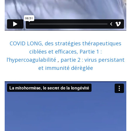
COVID LONG, des stratégies thérapeutiques
ciblées et efficaces, Partie 1 :
l’hypercoagulabilité
,
partie 2 : virus persistant
et immunité dérèglée