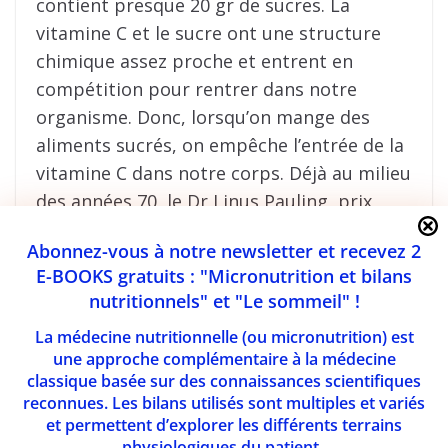
contient presque 20 gr de sucres. La
vitamine C et le sucre ont une structure
chimique assez proche et entrent en
compétition pour rentrer dans notre
organisme. Donc, lorsqu’on mange des
aliments sucrés, on empêche l’entrée de la
vitamine C dans notre corps. Déjà au milieu
des années 70, le Dr Linus Pauling, prix
Nobel, et son collègue le Dr Ewan Cameron
Abonnez-vous à notre newsletter et recevez 2
ont montré des taux de survie augmentés
E-BOOKS gratuits : "Micronutrition et bilans
chez des cancéreux en stade terminal
nutritionnels" et "Le sommeil" !
prenant 10 gr de vitamine C. Ces 40
La médecine nutritionnelle (ou micronutrition) est
dernières années, on a pu démontrer de
une approche complémentaire à la médecine
nombreux effets anti-cancers de la
classique basée sur des connaissances scientifiques
vitamine C (réduction de la carcinogénèse,
reconnues. Les bilans utilisés sont multiples et variés
augmentation des NK, effet anti-
et permettent d’explorer les différents terrains
physiologiques du patient.