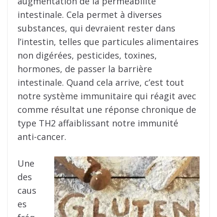
augmentation de la perméabilité
intestinale. Cela permet à diverses
substances, qui devraient rester dans
l’intestin, telles que particules alimentaires
non digérées, pesticides, toxines,
hormones, de passer la barrière
intestinale. Quand cela arrive, c’est tout
notre système immunitaire qui réagit avec
comme résultat une réponse chronique de
type TH2 affaiblissant notre immunité
anti-cancer.
Une
des
caus
es