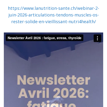
https://www.lanutrition-sante.ch/webinar-2-
juin-2026-articulations-tendons-muscles-os-
rester-solide-en-vieillissant-nutri4health/