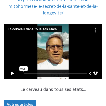
mitohormese-le-secret-de-la-sante-et-de-la-
longevite/
Le cerveau dans tous ses états...
Autres articles