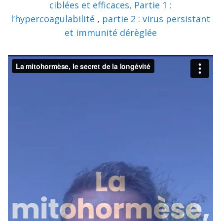
ciblées et efficaces, Partie 1 :
l’hypercoagulabilité
,
partie 2 : virus persistant
et immunité dérèglée