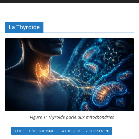
La Thyroïde
Figure 1: Thyroide parle aux mitochondries
BLOGS
L'ÉNERGIE VITALE
LA THYROÏDE
VIEILLISSEMENT