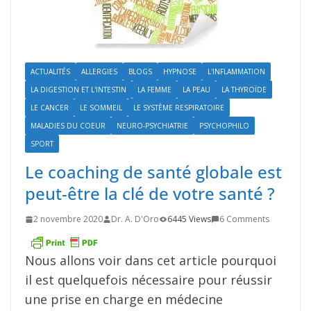
ACTUALITÉS
ALLERGIES
BLOGS
HYPNOSE
L'INFLAMMATION
LA DIGESTION ET L'INTESTIN
LA FEMME
LA PEAU
LA THYROÏDE
LE CANCER
LE SOMMEIL
LE SYSTÈME RESPIRATOIRE
MALADIES DU COEUR
NEURO-PSYCHIATRIE
PSYCHOPHILO
SPORT
Le coaching de santé globale est
peut-être la clé de votre santé ?
2 novembre 2020
Dr. A. D'Oro
6445 Views
6 Comments
Nous allons voir dans cet article pourquoi
il est quelquefois nécessaire pour réussir
une prise en charge en médecine