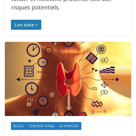
risques potentiels.
Lire suite >
BLOGS
L'ÉNERGIE VITALE
LA THYROÏDE