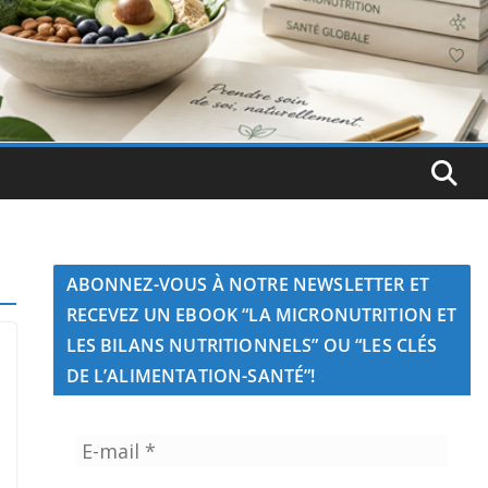
ABONNEZ-VOUS À NOTRE NEWSLETTER ET
RECEVEZ UN EBOOK “LA MICRONUTRITION ET
LES BILANS NUTRITIONNELS” OU “LES CLÉS
DE L’ALIMENTATION-SANTÉ”!