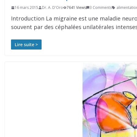
16 mars 2015
Dr. A. D'Oro
7641 Views
3 Comments
alimentatio
Introduction La migraine est une maladie neurol
souvent par des céphalées unilatérales intense
Lire suite >