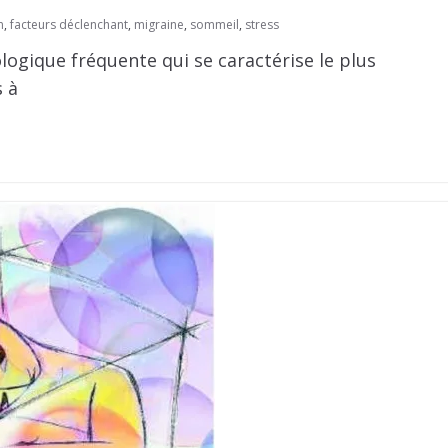
n
,
facteurs déclenchant
,
migraine
,
sommeil
,
stress
ogique fréquente qui se caractérise le plus
s à