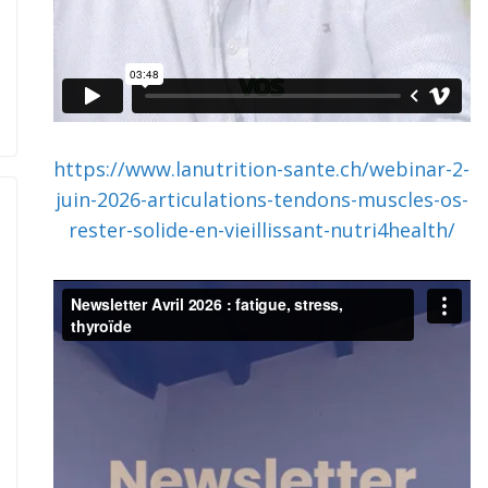
https://www.lanutrition-sante.ch/webinar-2-
juin-2026-articulations-tendons-muscles-os-
rester-solide-en-vieillissant-nutri4health/