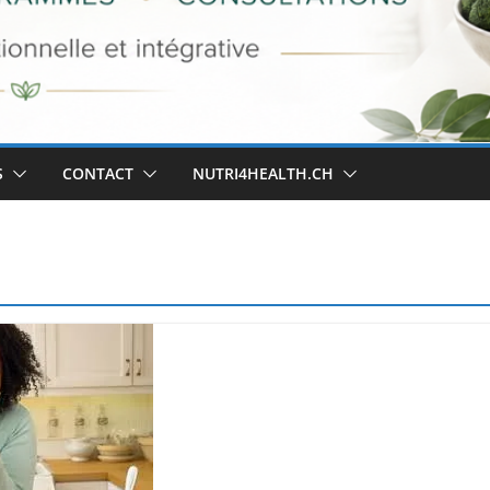
S
CONTACT
NUTRI4HEALTH.CH