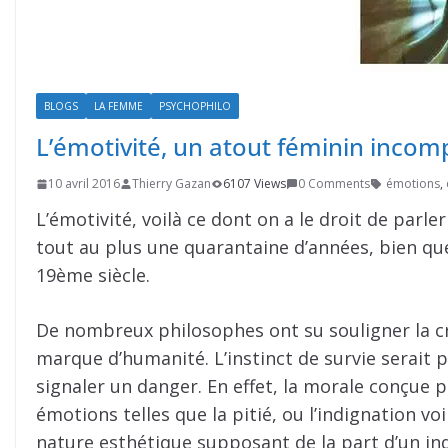
BLOGS
LA FEMME
PSYCHOPHILO
L’émotivité, un atout féminin incom
10 avril 2016
Thierry Gazan
6107 Views
0 Comments
émotions
,
L’émotivité, voilà ce dont on a le droit de parl
tout au plus une quarantaine d’années, bien que
19ème siècle.
De nombreux philosophes ont su souligner la c
marque d’humanité. L’instinct de survie serait
signaler un danger. En effet, la morale conçue 
émotions telles que la pitié, ou l’indignation v
nature esthétique supposant de la part d’un in