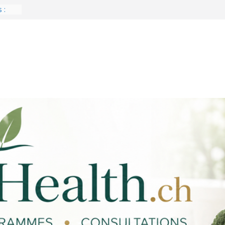
crètes
 :
é
liée