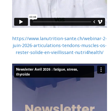
https://www.lanutrition-sante.ch/webinar-2-
juin-2026-articulations-tendons-muscles-os-
rester-solide-en-vieillissant-nutri4health/