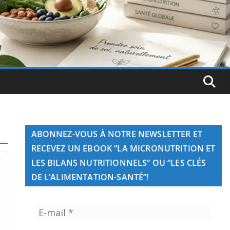
ABONNEZ-VOUS À NOTRE NEWSLETTER ET
RECEVEZ UN EBOOK “LA MICRONUTRITION ET
LES BILANS NUTRITIONNELS” OU “LES CLÉS
DE L’ALIMENTATION-SANTÉ”!