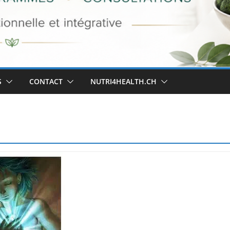
S
CONTACT
NUTRI4HEALTH.CH