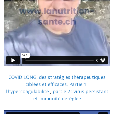
COVID LONG, des stratégies thérapeutiques
ciblées et efficaces, Partie 1 :
l’hypercoagulabilité
,
partie 2 : virus persistant
et immunité dérèglée