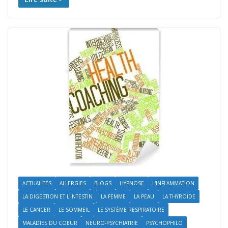
ACTUALITÉS
ALLERGIES
BLOGS
HYPNOSE
L'INFLAMMATION
LA DIGESTION ET L'INTESTIN
LA FEMME
LA PEAU
LA THYROÏDE
LE CANCER
LE SOMMEIL
LE SYSTÈME RESPIRATOIRE
MALADIES DU COEUR
NEURO-PSYCHIATRIE
PSYCHOPHILO