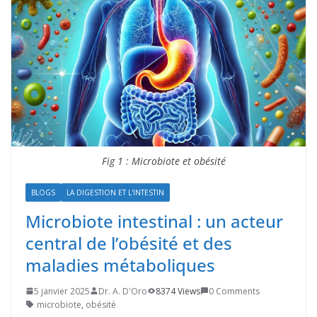
Fig 1 : Microbiote et obésité
BLOGS
LA DIGESTION ET L'INTESTIN
Microbiote intestinal : un acteur
central de l’obésité et des
maladies métaboliques
5 janvier 2025
Dr. A. D'Oro
8374 Views
0 Comments
microbiote
,
obésité