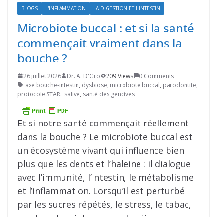
BLOGS
L'INFLAMMATION
LA DIGESTION ET L'INTESTIN
Microbiote buccal : et si la santé
commençait vraiment dans la
bouche ?
26 juillet 2026
Dr. A. D'Oro
209 Views
0 Comments
axe bouche-intestin
,
dysbiose
,
microbiote buccal
,
parodontite
,
protocole STAR.
,
salive
,
santé des gencives
Et si notre santé commençait réellement
dans la bouche ? Le microbiote buccal est
un écosystème vivant qui influence bien
plus que les dents et l’haleine : il dialogue
avec l’immunité, l’intestin, le métabolisme
et l’inflammation. Lorsqu’il est perturbé
par les sucres répétés, le stress, le tabac,