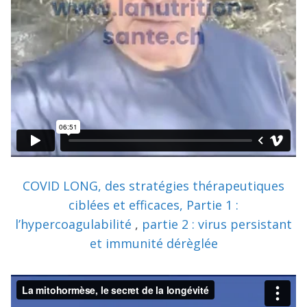
COVID LONG, des stratégies thérapeutiques
ciblées et efficaces, Partie 1 :
l’hypercoagulabilité
,
partie 2 : virus persistant
et immunité dérèglée