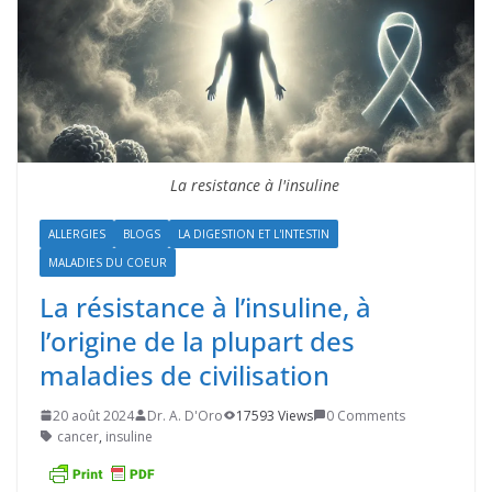
La resistance à l'insuline
ALLERGIES
BLOGS
LA DIGESTION ET L'INTESTIN
MALADIES DU COEUR
La résistance à l’insuline, à
l’origine de la plupart des
maladies de civilisation
20 août 2024
Dr. A. D'Oro
17593 Views
0 Comments
cancer
,
insuline