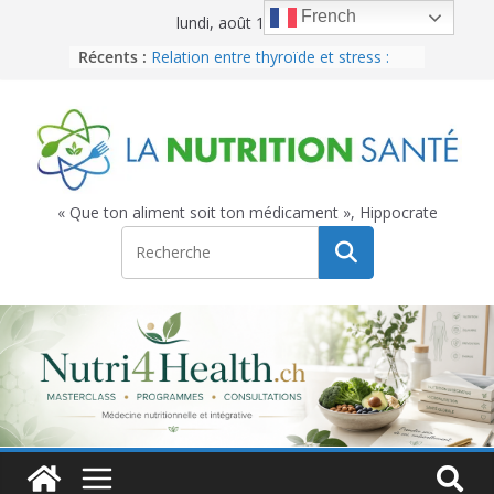
Passer
French
lundi, août 10, 2026
au
Récents :
Fibromyalgie, les solutions concrètes
contenu
en médecine intégrative
Relation entre thyroïde et stress :
Comprendre pour mieux agir
Microbiote buccal : et si la santé
commençait vraiment dans la
bouche ?
Réveils nocturnes : les causes
« Que ton aliment soit ton médicament », Hippocrate
biologiques méconnues qui
perturbent votre sommeil
T2 : l’hormone thyroïdienne oubliée
qui parle aux mitochondries