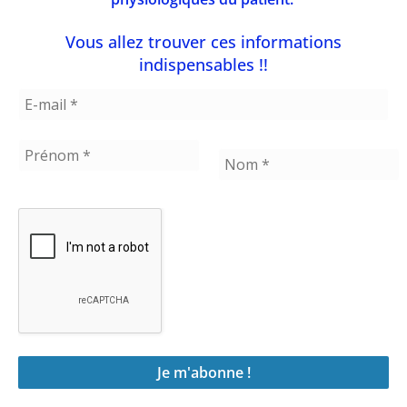
angines de poitrine. Bien que nous n’ayons
pas d’études sérieuses appliquées au
Vous allez trouver ces informations
COVID long, ce produit est proposé dans
indispensables !!
différents protocoles COVID long. Le
BOLUOKE, par exemple, est un produit
bien étudié de lumbrokinase qui permet
d’équilibrer la balance
coagulation/fibrinolyse permettant
d’améliorer les états d’hypercoagulabilité.
Il semble plus puissant que la nattokinase
et a l’avantage de ne pas interférer avec la
cascade de la coagulation, réduisant
principalement la fibrine et le fibrinogene.
Dans les états chroniques comme le COVID
6
long, on peut proposer 1 cps une à 3x par
jour, 30 minutes avant les repas.