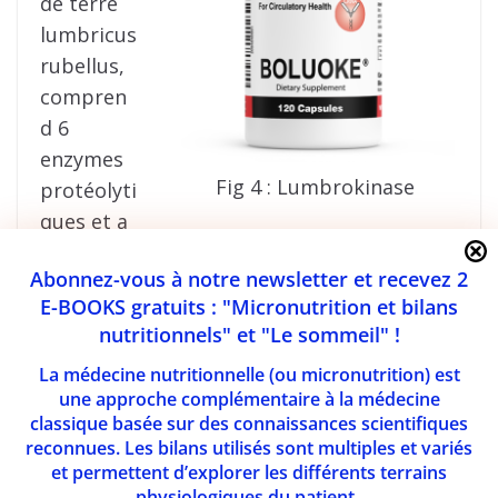
de terre
lumbricus
rubellus,
compren
d 6
enzymes
Fig 4 : Lumbrokinase
protéolyti
ques et a
la capacité de dissoudre l’excès de fibrine
Abonnez-vous à notre newsletter et recevez 2
dans les caillots ou micro caillots sanguins.
E-BOOKS gratuits : "Micronutrition et bilans
Elle est reconnue comme un potentiel
nutritionnels" et "Le sommeil" !
agent anti thrombotique (20). Cette
La médecine nutritionnelle (ou micronutrition) est
substance est largement utilisée en Chine
une approche complémentaire à la médecine
dans la prise en charge des ictus
classique basée sur des connaissances scientifiques
ischémiques (21) et également des
reconnues. Les bilans utilisés sont multiples et variés
artériopathies ischémiques ou dans les
et permettent d’explorer les différents terrains
physiologiques du patient.