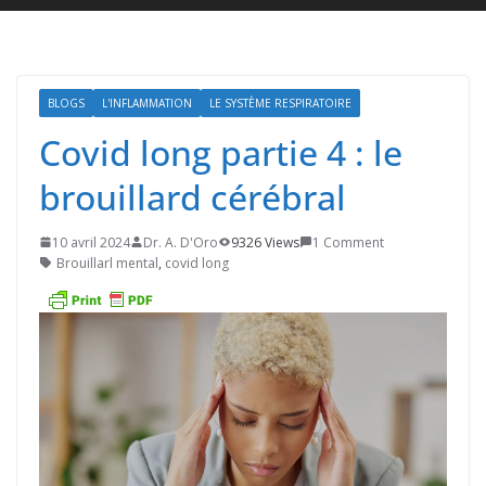
BLOGS
L'INFLAMMATION
LE SYSTÈME RESPIRATOIRE
Covid long partie 4 : le
brouillard cérébral
10 avril 2024
Dr. A. D'Oro
9326 Views
1 Comment
Brouillarl mental
,
covid long