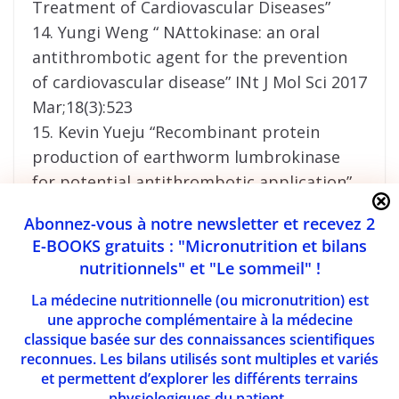
Treatment of Cardiovascular Diseases”
14. Yungi Weng “ NAttokinase: an oral
antithrombotic agent for the prevention
of cardiovascular disease” INt J Mol Sci 2017
Mar;18(3):523
15. Kevin Yueju “Recombinant protein
production of earthworm lumbrokinase
for potential antithrombotic application”
Evid Based Complement Alternat Med,
Abonnez-vous à notre newsletter et recevez 2
2013
E-BOOKS gratuits : "Micronutrition et bilans
16. Cao, Yong-Jun et al. “Oral fibrinogen-
nutritionnels" et "Le sommeil" !
depleting agent lumbrokinase for
La médecine nutritionnelle (ou micronutrition) est
secondary ischemic stroke prevention:
une approche complémentaire à la médecine
results from a multicenter, randomized,
classique basée sur des connaissances scientifiques
parallel-group and controlled clinical trial.”
reconnues. Les bilans utilisés sont multiples et variés
et permettent d’explorer les différents terrains
Chinese medical journal vol. 126,21 (2013):
physiologiques du patient.