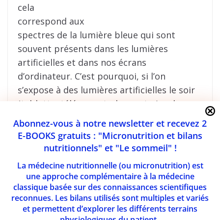
cela
correspond aux
spectres de la lumière bleue qui sont
souvent présents dans les lumières
artificielles et dans nos écrans
d’ordinateur. C’est pourquoi, si l’on
s’expose à des lumières artificielles le soir
(tablette, télé, smart phone etc..), cela
peut réduire les capacités
Abonnez-vous à notre newsletter et recevez 2
d’endormissement et favoriser les réveils
E-BOOKS gratuits : "Micronutrition et bilans
durant la nuit car la mélatonine qui est
nutritionnels" et "Le sommeil" !
l’hormone du sommeil, ne pourra pas être
La médecine nutritionnelle (ou micronutrition) est
produite correctement durant la nuit. Il
une approche complémentaire à la médecine
existe comme solution d’utiliser des
classique basée sur des connaissances scientifiques
reconnues. Les bilans utilisés sont multiples et variés
lunettes filtrant la lumière bleue qui
et permettent d’explorer les différents terrains
peuvent être utilisées environ 1h30 à 2h
physiologiques du patient.