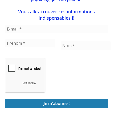
avant d’aller se coucher pour ne pas
perturber la sécrétion de mélatonine, il
Vous allez trouver ces informations
s’agit de lunettes ambre.
indispensables !!
4. Réduire son niveau
de stress
Les hormones de stress comme le cortisol
et l’adrénaline interfèrent avec la
transition normale vers le sommeil. Chez
les personnes stressées, l’élévation du
cortisol, qui est l’hormone du stress, va
réduire ou supprimer la sécrétion de
mélatonine. C’est pourquoi, le stress
chronique est responsable de troubles du