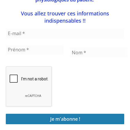
un protocole
qui nous
Vous allez trouver ces informations
permet d’avoir
indispensables !!
une
appréciation du
CAR.
Instruction du test à quatre points :
Collecter
une mesure le matin strictement entre 30
à 40 minutes après le levé (les femmes ont
le plus souvent leur pic autour de 45 min
et les hommes plutôt autour de 30
minutes). Les 3 autres mesures peuvent
être effectuée à midi, en après midi et la
nuit