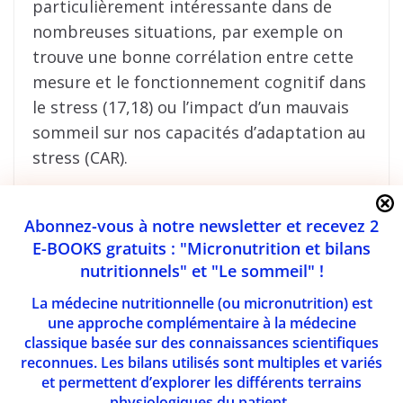
particulièrement intéressante dans de
nombreuses situations, par exemple on
trouve une bonne corrélation entre cette
mesure et le fonctionnement cognitif dans
le stress (17,18) ou l’impact d’un mauvais
sommeil sur nos capacités d’adaptation au
stress (CAR).
Les mesures du rythme
Abonnez-vous à notre newsletter et recevez 2
journalier du cortisol
E-BOOKS gratuits : "Micronutrition et bilans
nutritionnels" et "Le sommeil" !
On peut aussi
La médecine nutritionnelle (ou micronutrition) est
faire un test
une approche complémentaire à la médecine
avec 4 mesures
classique basée sur des connaissances scientifiques
de cortisol
reconnues. Les bilans utilisés sont multiples et variés
et permettent d’explorer les différents terrains
salivaire avec
physiologiques du patient.