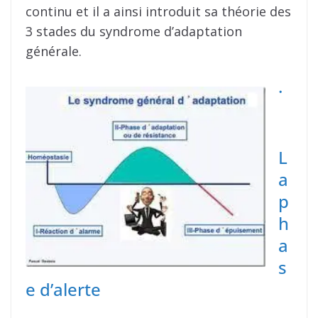
continu et il a ainsi introduit sa théorie des
3 stades du syndrome d’adaptation
générale.
·
L
a
p
h
a
s
e d’alerte