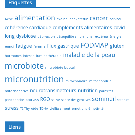
Étiquettes
alimentation
cancer
Acné
axe bouche-intestin
cerveau
cohérence cardiaque
compléments alimentaires
covid
long
dysbiose
dépression
déséquilibre hormonal
eczéma
Energie
FODMAP
fatigue
Flux gastrique
gluten
ennui
femme
maladie de la peau
hormones
Intestin
luminothérapie
microbiote
microbiote buccal
micronutrition
mitochondire
mitochondrie
neurotransmetteurs
nutrition
mitochondries
parasites
sommeil
RGO
parodontite
psoriasis
salive
santé des gencives
statines
stress
T2 Thyroïde
TDHA
viellissement
émotions
émotivité
Liens