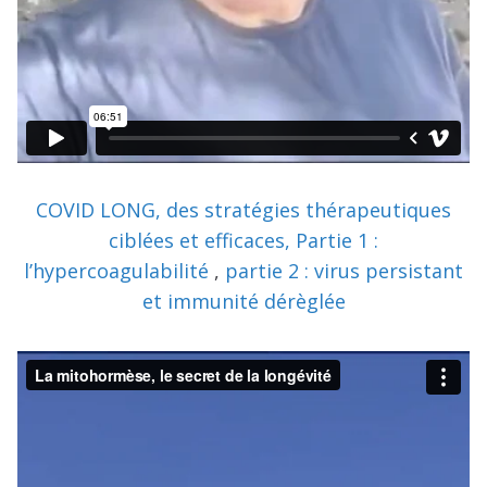
COVID LONG, des stratégies thérapeutiques
ciblées et efficaces, Partie 1 :
l’hypercoagulabilité
,
partie 2 : virus persistant
et immunité dérèglée