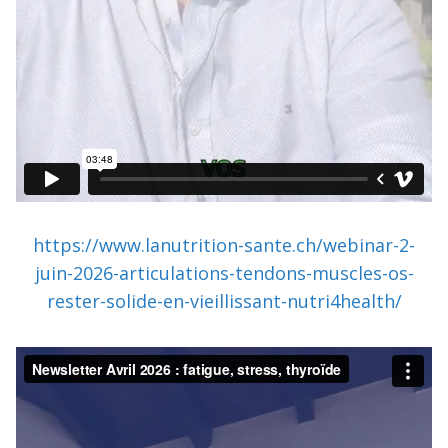
https://www.lanutrition-sante.ch/webinar-2-
juin-2026-articulations-tendons-muscles-os-
rester-solide-en-vieillissant-nutri4health/