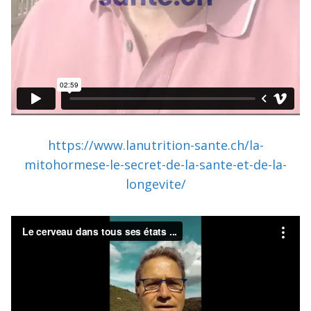
https://www.lanutrition-sante.ch/la-
mitohormese-le-secret-de-la-sante-et-de-la-
longevite/