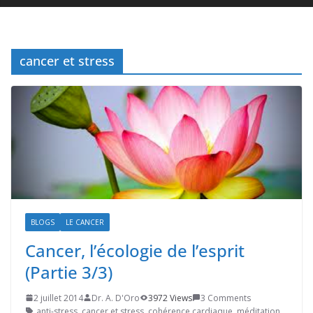
cancer et stress
BLOGS
LE CANCER
Cancer, l’écologie de l’esprit
(Partie 3/3)
2 juillet 2014
Dr. A. D'Oro
3972 Views
3 Comments
anti-stress
,
cancer et stress
,
cohérence cardiaque
,
méditation
,