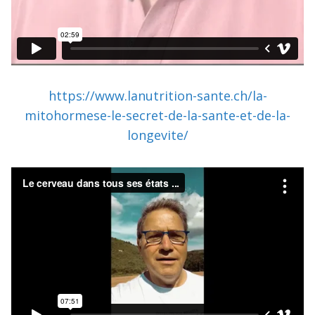
https://www.lanutrition-sante.ch/la-
mitohormese-le-secret-de-la-sante-et-de-la-
longevite/