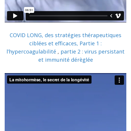
COVID LONG, des stratégies thérapeutiques
ciblées et efficaces, Partie 1 :
l’hypercoagulabilité
,
partie 2 : virus persistant
et immunité dérèglée