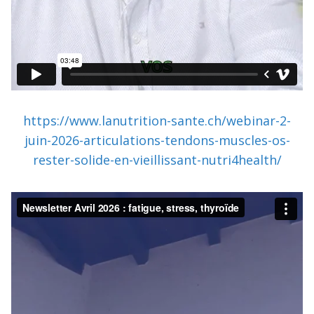
https://www.lanutrition-sante.ch/webinar-2-
juin-2026-articulations-tendons-muscles-os-
rester-solide-en-vieillissant-nutri4health/