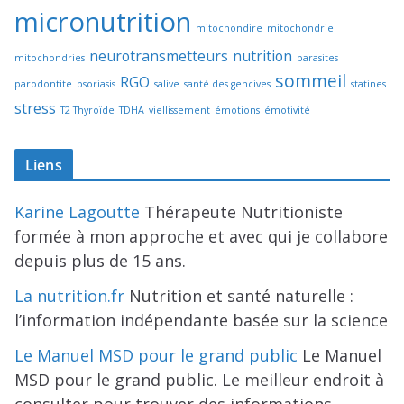
micronutrition
mitochondire
mitochondrie
neurotransmetteurs
nutrition
mitochondries
parasites
sommeil
RGO
parodontite
psoriasis
salive
santé des gencives
statines
stress
T2 Thyroïde
TDHA
viellissement
émotions
émotivité
Liens
Karine Lagoutte
Thérapeute Nutritioniste
formée à mon approche et avec qui je collabore
depuis plus de 15 ans.
La nutrition.fr
Nutrition et santé naturelle :
l’information indépendante basée sur la science
Le Manuel MSD pour le grand public
Le Manuel
MSD pour le grand public. Le meilleur endroit à