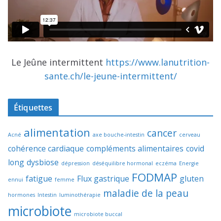
Le Jeûne intermittent
https://www.lanutrition-
sante.ch/le-jeune-intermittent/
Étiquettes
alimentation
cancer
Acné
axe bouche-intestin
cerveau
cohérence cardiaque
compléments alimentaires
covid
long
dysbiose
dépression
déséquilibre hormonal
eczéma
Energie
FODMAP
fatigue
Flux gastrique
gluten
ennui
femme
maladie de la peau
hormones
Intestin
luminothérapie
microbiote
microbiote buccal