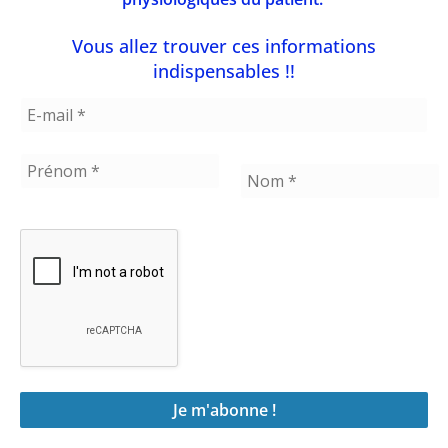
dépressions agitées, des bouffées de
Vous allez trouver ces informations
chaleur nocturnes, des sueurs nocturnes.
indispensables !!
La stratégie thérapeutique comprend :
La chronobiologie nutritionnelle (voir
ci-dessus)
La prise d’alpha-lactalbumine qui est de
la protéine de petit lait riche en
tryptophanes (40 gr en poudre le soir)
Du L-tryptophane 400 mg 1 à 2 gélules
le soir (comme alternative à l’alpha
1
lactalbumine)
Du safran, 20 mg d’extrait titré