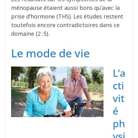
ménopause étaient aussi bons qu’avec la
prise d’hormone (THS). Les études restent
toutefois encore contradictoires dans ce
domaine (2 ;5).
Le mode de vie
L’a
cti
vit
é
ph
ysi