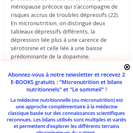
ménopause précoce qui s’accompagne de
risques accrus de troubles dépressifs (22).
En micronutrition, on distingue deux
tableaux dépressifs différents, la
dépression liée plus à une carence de
sérotonine et celle liée à une baisse
prédominante de la dopamine.
Les troubles de l’humeur
Abonnez-vous à notre newsletter et recevez 2
E-BOOKS gratuits : "Micronutrition et bilans
sur baisse de la
nutritionnels" et "Le sommeil" !
sérotonine
La médecine nutritionnelle (ou micronutrition) est
une approche complémentaire à la médecine
classique basée sur des connaissances scientifiques
Ces troubles sont caractérisés par des
reconnues. Les bilans utilisés sont multiples et variés
symptômes tels que l’irritabilité,
et permettent d’explorer les différents terrains
l’instabilité de l’humeur, parfois des
physiologiques du patient.