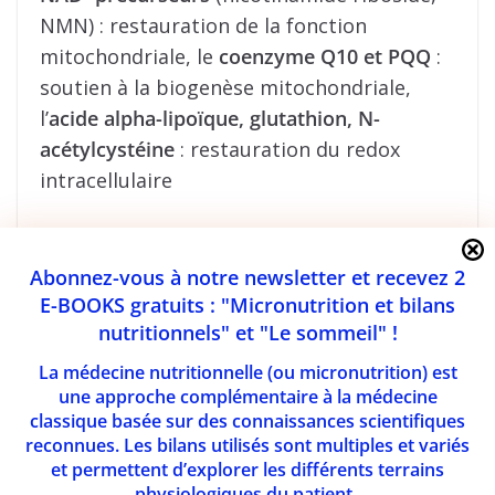
NMN) : restauration de la fonction
mitochondriale, le
coenzyme Q10 et PQQ
:
soutien à la biogenèse mitochondriale,
l’
acide alpha-lipoïque, glutathion, N-
acétylcystéine
: restauration du redox
intracellulaire
Ces compléments doivent être adaptés au
profil du patient, validés par des tests
Abonnez-vous à notre newsletter et recevez 2
biologiques (bilan fonctionnel,
E-BOOKS gratuits : "Micronutrition et bilans
nutritionnels" et "Le sommeil" !
métabolomique, statut redox), et intégrés
dans un programme global d’alimentation
La médecine nutritionnelle (ou micronutrition) est
anti-inflammatoire, pauvre en toxines,
une approche complémentaire à la médecine
classique basée sur des connaissances scientifiques
riche en polyphénols, en fibres
reconnues. Les bilans utilisés sont multiples et variés
prébiotiques et en aliments régénérants.
et permettent d’explorer les différents terrains
physiologiques du patient.