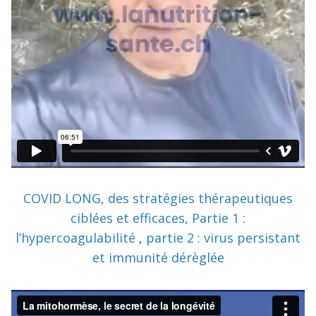
COVID LONG, des stratégies thérapeutiques
ciblées et efficaces, Partie 1 :
l’hypercoagulabilité
,
partie 2 : virus persistant
et immunité dérèglée