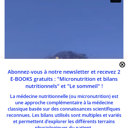
Abonnez-vous à notre newsletter et recevez 2
E-BOOKS gratuits : "Micronutrition et bilans
nutritionnels" et "Le sommeil" !
La médecine nutritionnelle (ou micronutrition) est
une approche complémentaire à la médecine
classique basée sur des connaissances scientifiques
reconnues. Les bilans utilisés sont multiples et variés
et permettent d’explorer les différents terrains
physiologiques du patient.