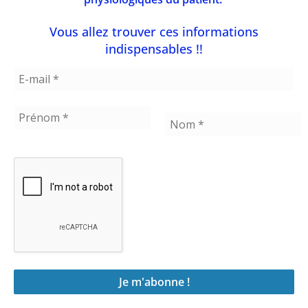
Vous allez trouver ces informations
indispensables !!
https://www.lanutrition-sante.ch/la-
mitohormese-le-secret-de-la-sante-et-de-la-
longevite/