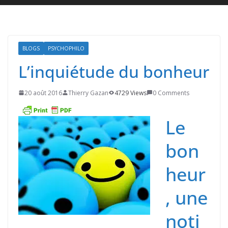
BLOGS
PSYCHOPHILO
L’inquiétude du bonheur
20 août 2016
Thierry Gazan
4729 Views
0 Comments
Le
bon
heur
, une
noti