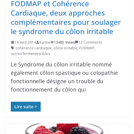
FODMAP et Cohérence
Cardiaque, deux approches
complémentaires pour soulager
le syndrome du côlon irritable
14 avril 2014
Karine
13485 Views
12 Comments
cohérence cardiaque
,
côlon irritable
,
FODMAP
,
sucres fermentescibles
Le Syndrome du côlon irritable nommé
également côlon spastique ou colopathie
fonctionnelle désigne un trouble du
fonctionnement du côlon qui
Lire suite >