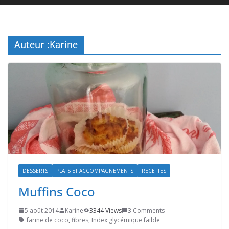
Auteur :
Karine
DESSERTS
PLATS ET ACCOMPAGNEMENTS
RECETTES
Muffins Coco
5 août 2014
Karine
3344 Views
3 Comments
farine de coco
,
fibres
,
Index glycémique faible